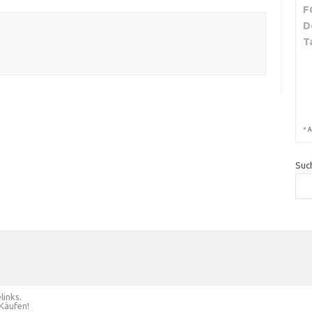
F
D
T
*
A
Suc
links.
 Käufen!