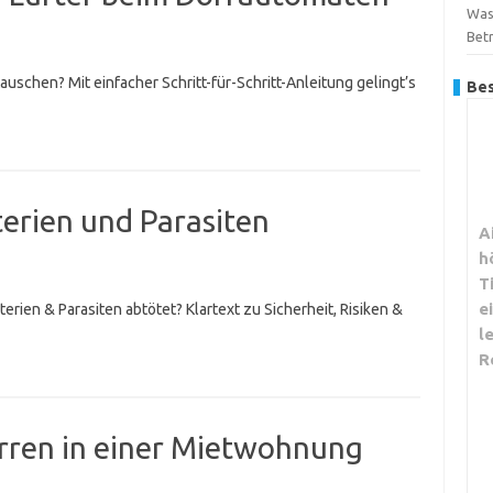
Was
Betr
uschen? Mit einfacher Schritt-für-Schritt-Anleitung gelingt’s
Bes
terien und Parasiten
A
h
T
e
terien & Parasiten abtötet? Klartext zu Sicherheit, Risiken &
l
R
rren in einer Mietwohnung