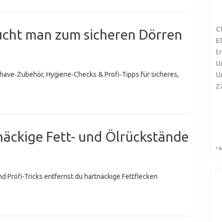
C
cht man zum sicheren Dörren
E
t
U
‑have‑Zubehör, Hygiene‑Checks & Profi‑Tipps für sicheres,
U
2
näckige Fett- und Ölrückstände
*
A
d Profi-Tricks entfernst du hartnäckige Fettflecken