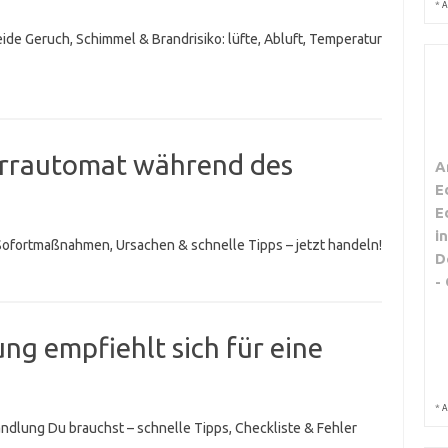
*
A
de Geruch, Schimmel & Brandrisiko: lüfte, Abluft, Temperatur
örrautomat während des
A
E
E
i
Sofortmaßnahmen, Ursachen & schnelle Tipps – jetzt handeln!
D
-
g empfiehlt sich für eine
*
A
dlung Du brauchst – schnelle Tipps, Checkliste & Fehler