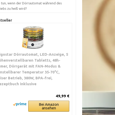
 tun, wenn der Dörrautomat während des
iebs zu heiß wird?
tseller
igostar Dörrautomat, LED-Anzeige, 5
öhenverstellbaren Tabletts, 48h-
imer, Dörrgerät mit FAN-Modus &
instellbarer Temperatur 35-70°C,
eiser Betrieb, 380W, BPA-frei,
ezeptbuch inklusive
49,99 €
Bei Amazon
ansehen