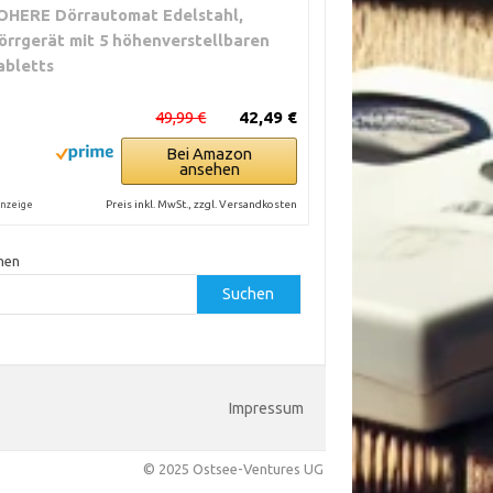
OHERE Dörrautomat Edelstahl,
örrgerät mit 5 höhenverstellbaren
abletts
49,99 €
42,49 €
Bei Amazon
ansehen
Preis inkl. MwSt., zzgl. Versandkosten
nzeige
hen
Suchen
Impressum
© 2025 Ostsee-Ventures UG