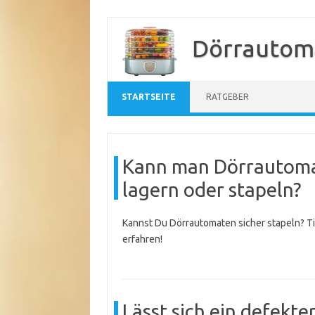
Zum
Inhalt
Dörrautom
springen
STARTSEITE
RATGEBER
Kann man Dörrautoma
lagern oder stapeln?
Kannst Du Dörrautomaten sicher stapeln? Tip
erfahren!
Lässt sich ein defekt