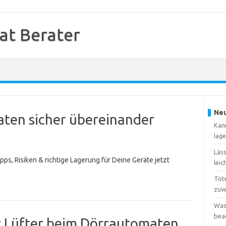
at Berater
Neu
ten sicher übereinander
Kan
lag
Läs
ps, Risiken & richtige Lagerung für Deine Geräte jetzt
leic
Töte
zuve
Was
bea
er Lüfter beim Dörrautomaten