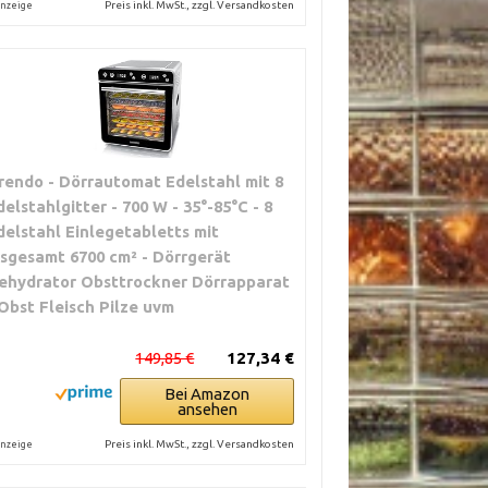
Preis inkl. MwSt., zzgl. Versandkosten
nzeige
rendo - Dörrautomat Edelstahl mit 8
delstahlgitter - 700 W - 35°-85°C - 8
delstahl Einlegetabletts mit
nsgesamt 6700 cm² - Dörrgerät
ehydrator Obsttrockner Dörrapparat
 Obst Fleisch Pilze uvm
149,85 €
127,34 €
Bei Amazon
ansehen
Preis inkl. MwSt., zzgl. Versandkosten
nzeige