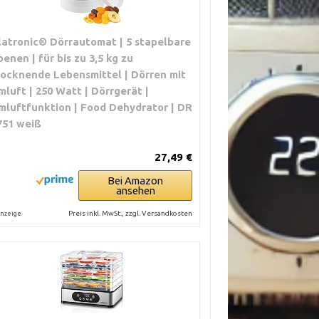
latronic® Dörrautomat | 5 stapelbare
benen | für bis zu 3,5 kg zu
rocknende Lebensmittel | Dörren mit
mluft | 250 Watt | Dörrgerät |
mluftfunktion | Food Dehydrator | DR
751 weiß
27,49 €
Bei Amazon
ansehen
Preis inkl. MwSt., zzgl. Versandkosten
nzeige