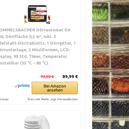
OMMELSBACHER Dörrautomat DA
50, Dörrfläche 0,2 m², inkl. 5
delstahl-Dörrtabletts, 1 Dörrgitter, 1
örrunterlage, 2 Müsliformen, LCD-
isplay, 99 Std. Timer, Temperatur
instellbar (35 °C – 80 °C)
99,99 €
89,99 €
Bei Amazon
ansehen
Preis inkl. MwSt., zzgl. Versandkosten
nzeige