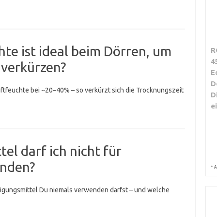
te ist ideal beim Dörren, um
R
4
 verkürzen?
E
D
uftfeuchte bei ~20–40% – so verkürzt sich die Trocknungszeit
D
e
el darf ich nicht für
enden?
*
A
nigungsmittel Du niemals verwenden darfst – und welche