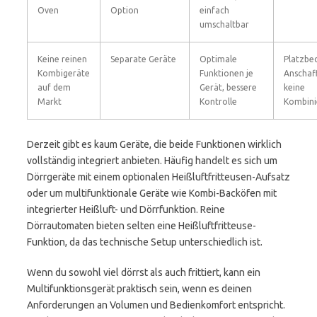
Oven
Option
einfach
umschaltbar
Keine reinen
Separate Geräte
Optimale
Platzbed
Kombigeräte
Funktionen je
Anschaf
auf dem
Gerät, bessere
keine
Markt
Kontrolle
Kombini
Derzeit gibt es kaum Geräte, die beide Funktionen wirklich
vollständig integriert anbieten. Häufig handelt es sich um
Dörrgeräte mit einem optionalen Heißluftfritteusen-Aufsatz
oder um multifunktionale Geräte wie Kombi-Backöfen mit
integrierter Heißluft- und Dörrfunktion. Reine
Dörrautomaten bieten selten eine Heißluftfritteuse-
Funktion, da das technische Setup unterschiedlich ist.
Wenn du sowohl viel dörrst als auch frittiert, kann ein
Multifunktionsgerät praktisch sein, wenn es deinen
Anforderungen an Volumen und Bedienkomfort entspricht.