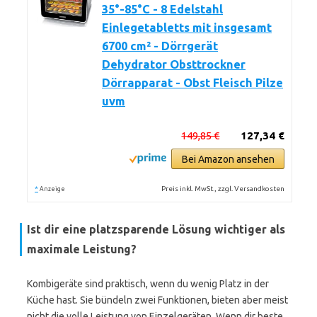
35°-85°C - 8 Edelstahl
Einlegetabletts mit insgesamt
6700 cm² - Dörrgerät
Dehydrator Obsttrockner
Dörrapparat - Obst Fleisch Pilze
uvm
149,85 €
127,34 €
Bei Amazon ansehen
*
Preis inkl. MwSt., zzgl. Versandkosten
Anzeige
Ist dir eine platzsparende Lösung wichtiger als
maximale Leistung?
Kombigeräte sind praktisch, wenn du wenig Platz in der
Küche hast. Sie bündeln zwei Funktionen, bieten aber meist
nicht die volle Leistung von Einzelgeräten. Wenn dir beste