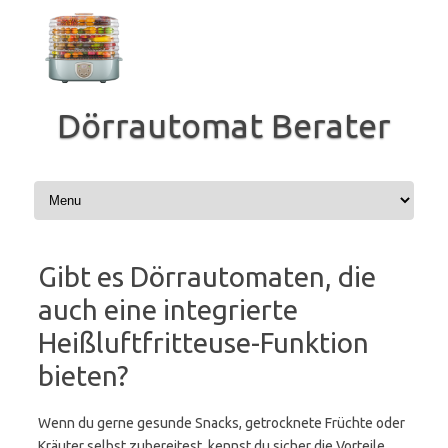
Zum
Inhalt
springen
Dörrautomat Berater
Gibt es Dörrautomaten, die
auch eine integrierte
Heißluftfritteuse-Funktion
bieten?
Wenn du gerne gesunde Snacks, getrocknete Früchte oder
Kräuter selbst zubereitest, kennst du sicher die Vorteile