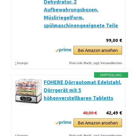
Dehydrator, 2
Aufbewahrungsboxen,
Müsliriegelform,
spülmaschinengeeignete Teile
99,00 €
Bei Amazon ansehen
*
Preis inkl. MwSt., zzgl. Versandkosten
Anzeige
EMPFEHLUNG
FOHERE Dörrautomat Edelstahl,
Dörrgerät mit 5
höhenverstellbaren Tabletts
49,99 €
42,49 €
Bei Amazon ansehen
*
Preis inkl. MwSt., zzgl. Versandkosten
Anzeige