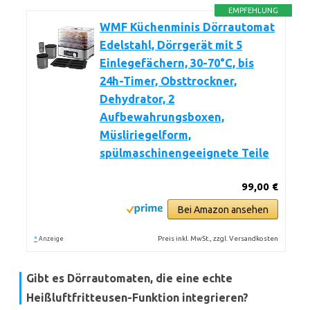
EMPFEHLUNG
WMF Küchenminis Dörrautomat
Edelstahl, Dörrgerät mit 5
Einlegefächern, 30-70°C, bis
24h-Timer, Obsttrockner,
Dehydrator, 2
Aufbewahrungsboxen,
Müsliriegelform,
spülmaschinengeeignete Teile
99,00 €
Bei Amazon ansehen
*
Preis inkl. MwSt., zzgl. Versandkosten
Anzeige
Gibt es Dörrautomaten, die eine echte
Heißluftfritteusen-Funktion integrieren?