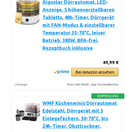
Aigostar Dörrautomat, LED-
Anzeige, 5 höhenverstellbaren
Tabletts, 48h-Timer, Dörrgerät
mit FAN-Modus & einstellbarer
Temperatur 35-70°C, leiser
Betrieb, 380W, BPA-frei,
Rezeptbuch inklusive
49,99 €
Bei Amazon ansehen
*
Preis inkl. MwSt., zzgl. Versandkosten
Anzeige
EMPFEHLUNG
WMF Küchenminis Dörrautomat
Edelstahl, Dörrgerät mit 5
Einlegefächern, 30-70°C, bis
24h-Timer, Obsttrockner,