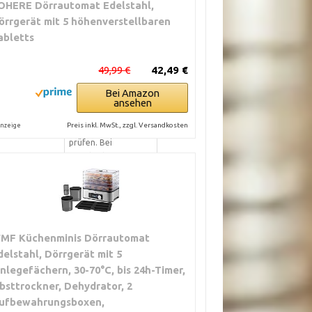
OHERE Dörrautomat Edelstahl,
rschwankungen
gewünschte
örrgerät mit 5 höhenverstellbaren
us.
Restfeuchte erreicht
abletts
ist.
49,99 €
42,49 €
Modelle sind
Produkte kühl stellen
ür
oder in den
Bei Amazon
tsstau.
Kühlschrank legen.
ansehen
te besser für
Bei Fleisch: auf
Preis inkl. MwSt., zzgl. Versandkosten
nzeige
leichmäßiges
Kerntemperatur
prüfen. Bei
Unsicherheit
entsorgen.
automaten mit
Sofort kühlen oder
 gleichen
einfrieren, wenn
ungen besser
möglich. Bei Fleisch
che Modelle
und Fisch entsorgen,
MF Küchenminis Dörrautomat
 sind
wenn
delstahl, Dörrgerät mit 5
r.
Kerntemperatur
inlegefächern, 30-70°C, bis 24h-Timer,
nicht gesichert war.
bsttrockner, Dehydrator, 2
ufbewahrungsboxen,