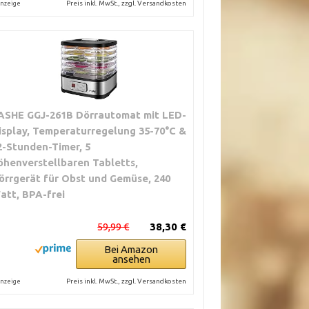
Preis inkl. MwSt., zzgl. Versandkosten
nzeige
ASHE GGJ-261B Dörrautomat mit LED-
isplay, Temperaturregelung 35-70°C &
2-Stunden-Timer, 5
öhenverstellbaren Tabletts,
örrgerät für Obst und Gemüse, 240
att, BPA-frei
59,99 €
38,30 €
Bei Amazon
ansehen
Preis inkl. MwSt., zzgl. Versandkosten
nzeige