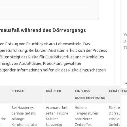
omausfall während des Dörrvorgangs
Y
D
rten Entzug von Feuchtigkeit aus Lebensmitteln. Das
7
peraturführung. Bei kurzen Ausfällen erholt sich der Prozess
len steigt das Risiko für Qualitätsverlust und mikrobielles
hängt von Ausfalldauer, Produktart, gewählter
olgenden Informationen helfen dir, das Risiko einzuschätzen
*
A
FLEISCH
KRÄUTER
EINFLUSS
GERÄTEKA
DÖRRTEMPERATUR
Bei Hausjerky:
Aromaverlust
Höhere
Elektrische
geringe Gefahr,
selten. Frische
Temperaturen
Dörrautom
ücke
solange
Kräuter
reduzieren
erholen sic
l
Kerntemperatur
kurzzeitig
Zeitpuffer.
Umluftgerä