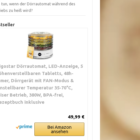
 tun, wenn der Dörrautomat während des
iebs zu heiß wird?
tseller
igostar Dörrautomat, LED-Anzeige, 5
öhenverstellbaren Tabletts, 48h-
imer, Dörrgerät mit FAN-Modus &
instellbarer Temperatur 35-70°C,
eiser Betrieb, 380W, BPA-frei,
ezeptbuch inklusive
49,99 €
Bei Amazon
ansehen