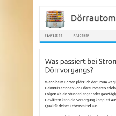
Zum
Inhalt
Dörrautom
springen
STARTSEITE
RATGEBER
Was passiert bei Stro
Dörrvorgangs?
Wenn beim Dörren plötzlich der Strom weg is
Heimnutzer:innen von Dörrautomaten erleben
Folgen als ein stundenlanger oder ganztägi
Gewittern kann die Versorgung komplett ausf
Qualität deiner Lebensmittel aus.