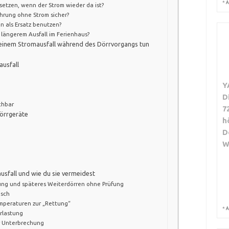
*
A
setzen, wenn der Strom wieder da ist?
hrung ohne Strom sicher?
n als Ersatz benutzen?
längerem Ausfall im Ferienhaus?
ei einem Stromausfall während des Dörrvorgangs tun
ausfall
Y
D
chbar
7
Dörrgeräte
h
D
W
sfall und wie du sie vermeidest
ng und späteres Weiterdörren ohne Prüfung
isch
emperaturen zur „Rettung“
*
A
rlastung
r Unterbrechung