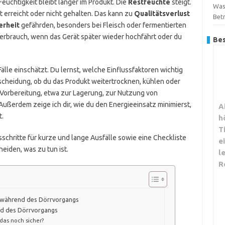
euchtigkeit bleibt länger im Produkt. Die
Restfeuchte
steigt.
Was
t erreicht oder nicht gehalten. Das kann zu
Qualitätsverlust
Betr
erheit
gefährden, besonders bei Fleisch oder fermentierten
erbrauch, wenn das Gerät später wieder hochfährt oder du
Bes
Fälle einschätzt. Du lernst, welche Einflussfaktoren wichtig
cheidung, ob du das Produkt weitertrocknen, kühlen oder
 Vorbereitung, etwa zur Lagerung, zur Nutzung von
ßerdem zeige ich dir, wie du den Energieeinsatz minimierst,
A
t.
h
T
schritte für kurze und lange Ausfälle sowie eine Checkliste
e
eiden, was zu tun ist.
l
R
l während des Dörrvorgangs
nd des Dörrvorgangs
 das noch sicher?