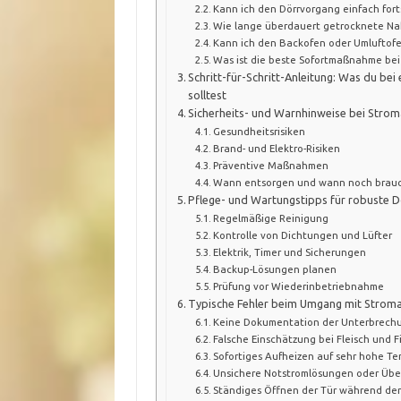
Kann ich den Dörrvorgang einfach fort
Wie lange überdauert getrocknete Na
Kann ich den Backofen oder Umluftofe
Was ist die beste Sofortmaßnahme bei 
Schritt-für-Schritt-Anleitung: Was du b
solltest
Sicherheits- und Warnhinweise bei Strom
Gesundheitsrisiken
Brand- und Elektro-Risiken
Präventive Maßnahmen
Wann entsorgen und wann noch brau
Pflege- und Wartungstipps für robuste 
Regelmäßige Reinigung
Kontrolle von Dichtungen und Lüfter
Elektrik, Timer und Sicherungen
Backup-Lösungen planen
Prüfung vor Wiederinbetriebnahme
Typische Fehler beim Umgang mit Stromau
Keine Dokumentation der Unterbrechu
Falsche Einschätzung bei Fleisch und F
Sofortiges Aufheizen auf sehr hohe T
Unsichere Notstromlösungen oder Übe
Ständiges Öffnen der Tür während de