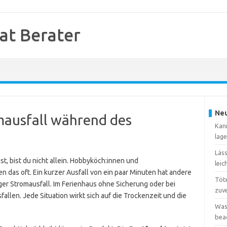
at Berater
Neu
mausfall während des
Kan
lag
Läs
t, bist du nicht allein. Hobbyköch:innen und
leic
 das oft. Ein kurzer Ausfall von ein paar Minuten hat andere
Töte
ger Stromausfall. Im Ferienhaus ohne Sicherung oder bei
zuve
allen. Jede Situation wirkt sich auf die Trockenzeit und die
Was
bea