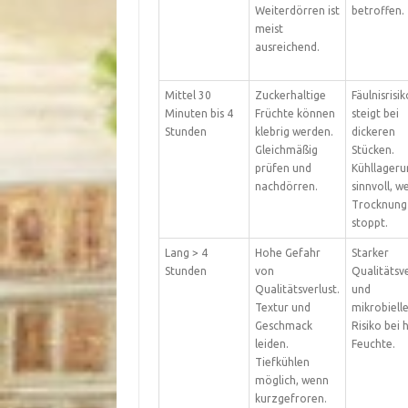
Weiterdörren ist
betroffen.
meist
ausreichend.
Mittel 30
Zuckerhaltige
Fäulnisrisik
Minuten bis 4
Früchte können
steigt bei
Stunden
klebrig werden.
dickeren
Gleichmäßig
Stücken.
prüfen und
Kühllageru
nachdörren.
sinnvoll, w
Trocknung
stoppt.
Lang > 4
Hohe Gefahr
Starker
Stunden
von
Qualitätsve
Qualitätsverlust.
und
Textur und
mikrobiell
Geschmack
Risiko bei 
leiden.
Feuchte.
Tiefkühlen
möglich, wenn
kurzgefroren.