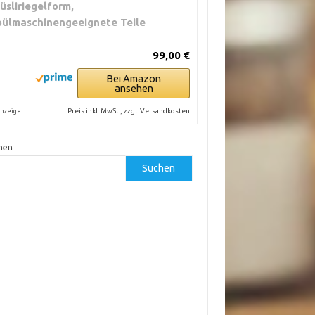
üsliriegelform,
pülmaschinengeeignete Teile
99,00 €
Bei Amazon
ansehen
Preis inkl. MwSt., zzgl. Versandkosten
nzeige
hen
Suchen