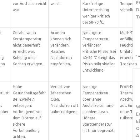
F
vor Ausfall erreicht
weich.
Kurzfristige
Temperatu
D
war.
Unterbrechung
schneller a
weniger kritisch
T
bei 60-70 °C.
o
Gefahr, wenn
Aromen
Niedrigere
Mesh-Tray-
Kerntemperatur
können sich
Temperaturen
anfälliger f
nicht dauerhaft
verändern.
verlängern
Feuchtigkei
erreicht war.
Rasches
kritische Phase. Bei
Umluftgerä
*
A
ng
Kühlung oder
Nachdörren
40-50 °C steigt das
erneutes g
enn
Kochen erwägen.
empfohlen.
Risiko mikrobieller
Trocknen.
Entwicklung.
Hohe
Verlust von
Niedrige
Profi-Dörr
rlust
Gesundheitsgefahr.
ätherischen
Temperaturen
Thermostat
Bei Zweifeln
Ölen.
über lange
Abschwäch
es
entsorgen.
Nachdörren oft
Ausfallzeiten sind
aus. Einfa
W
hoher
Vorbeugend: vor
unbefriedigend.
problematisch.
ohne Timer
E
dem Dörren auf
Höhere
risikoreiche
E
sichere
Starttemperatur
O
Vorbehandlung
hilft nur begrenzt.
A
achten.