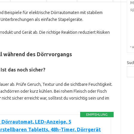
M
s
nd Beispiele für elektrische Dörrautomaten mit stabilem
i Unterbrechungen als einfache Stapelgeräte.
odukt und Gerät ab. Die richtige Reaktion reduziert Risiken
*
A
ll während des Dörrvorgangs
Suc
Ist das noch sicher?
uer ab. Prüfe Geruch, Textur und die sichtbare Feuchtigkeit.
achdörren oder kurz kühlen. Bei rohem Fleisch oder Fisch
r
nicht sicher erreicht war, solltest du vorsichtig sein und im
EMPFEHLUNG
 Dörrautomat, LED-Anzeige, 5
stellbaren Tabletts, 48h-Timer, Dörrgerät