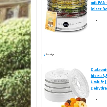
mit FAN-
leiser B
*
Anzeige
Clatroni
bis zu 3
Umluft |
Dehydrat