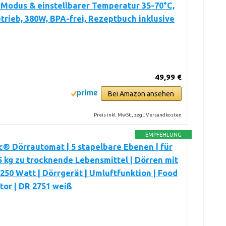
Modus & einstellbarer Temperatur 35-70°C,
etrieb, 380W, BPA-frei, Rezeptbuch inklusive
49,99 €
Bei Amazon ansehen
Preis inkl. MwSt., zzgl. Versandkosten
EMPFEHLUNG
c® Dörrautomat | 5 stapelbare Ebenen | für
,5 kg zu trocknende Lebensmittel | Dörren mit
 250 Watt | Dörrgerät | Umluftfunktion | Food
or | DR 2751 weiß