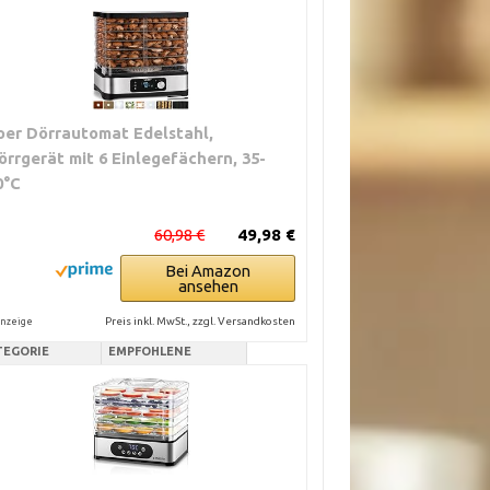
oer Dörrautomat Edelstahl,
örrgerät mit 6 Einlegefächern, 35-
0°C
60,98 €
49,98 €
Bei Amazon
ansehen
Preis inkl. MwSt., zzgl. Versandkosten
nzeige
TEGORIE
EMPFOHLENE
SOFORTMASSNAHME
Gerät wieder
aten mit Timer
einschalten. Feuchte
h automatisch.
Stellen kontrollieren.
te gleichen
Weiterdörren bis