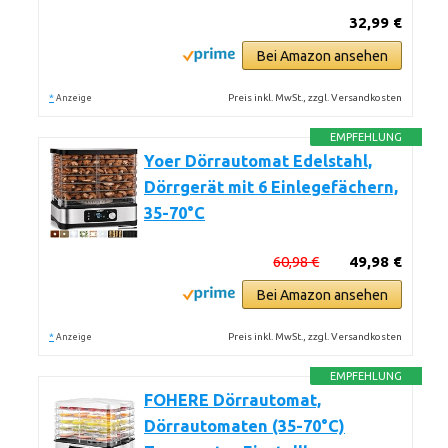
32,99 €
Bei Amazon ansehen
*
Preis inkl. MwSt., zzgl. Versandkosten
Anzeige
EMPFEHLUNG
Yoer Dörrautomat Edelstahl,
Dörrgerät mit 6 Einlegefächern,
35-70°C
60,98 €
49,98 €
Bei Amazon ansehen
*
Preis inkl. MwSt., zzgl. Versandkosten
Anzeige
EMPFEHLUNG
FOHERE Dörrautomat,
Dörrautomaten (35-70°C)