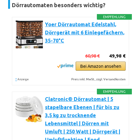
Dörrautomaten besonders wichtig?
EMPFEHLUNG
Yoer Dörrautomat Edelstahl,
Dörrgerät mit 6 Einlegefächern,
35-70°C
60,98 €
49,98 €
Bei Amazon ansehen
*
Preis inkl. MwSt., zzgl. Versandkosten
Anzeige
EMPFEHLUNG
Clatronic® Dörrautomat | 5
stapelbare Ebenen | für bis zu
3,5 kg zu trocknende
Lebensmittel | Dörren mit
Umluft | 250 Watt | Dörrgerät |
Umluftfunktion | Food