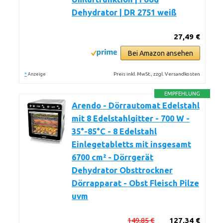
Dehydrator | DR 2751 weiß
27,49 €
Bei Amazon ansehen
*
Preis inkl. MwSt., zzgl. Versandkosten
Anzeige
EMPFEHLUNG
Arendo - Dörrautomat Edelstahl
mit 8 Edelstahlgitter - 700 W -
35°-85°C - 8 Edelstahl
Einlegetabletts mit insgesamt
6700 cm² - Dörrgerät
Dehydrator Obsttrockner
Dörrapparat - Obst Fleisch Pilze
uvm
149,85 €
127,34 €