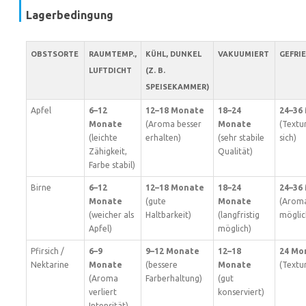
Lagerbedingung
OBSTSORTE
RAUMTEMP.,
KÜHL, DUNKEL
VAKUUMIERT
GEFRI
LUFTDICHT
(Z. B.
SPEISEKAMMER)
Apfel
6–12
12–18 Monate
18–24
24–36
Monate
(Aroma besser
Monate
(Textu
(leichte
erhalten)
(sehr stabile
sich)
Zähigkeit,
Qualität)
Farbe stabil)
Birne
6–12
12–18 Monate
18–24
24–36
Monate
(gute
Monate
(Aroma
(weicher als
Haltbarkeit)
(langfristig
möglic
Apfel)
möglich)
Pfirsich /
6–9
9–12 Monate
12–18
24 Mo
Nektarine
Monate
(bessere
Monate
(Textu
(Aroma
Farberhaltung)
(gut
verliert
konserviert)
Intensität)