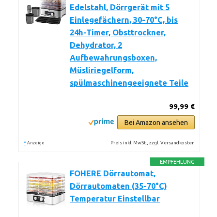
Edelstahl, Dörrgerät mit 5
Einlegefächern, 30-70°C, bis
24h-Timer, Obsttrockner,
Dehydrator, 2
Aufbewahrungsboxen,
Müsliriegelform,
spülmaschinengeeignete Teile
99,99 €
Bei Amazon ansehen
*
Preis inkl. MwSt., zzgl. Versandkosten
Anzeige
EMPFEHLUNG
FOHERE Dörrautomat,
Dörrautomaten (35-70°C)
Temperatur Einstellbar