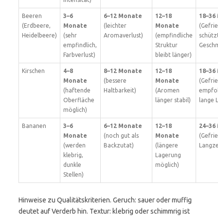
Beeren
3–6
6–12 Monate
12–18
18–36
(Erdbeere,
Monate
(leichter
Monate
(Gefri
Heidelbeere)
(sehr
Aromaverlust)
(empfindliche
schütz
empfindlich,
Struktur
Gesch
Farbverlust)
bleibt länger)
Kirschen
4–8
8–12 Monate
12–18
18–36
Monate
(bessere
Monate
(Gefri
(haftende
Haltbarkeit)
(Aromen
empfoh
Oberfläche
länger stabil)
lange 
möglich)
Bananen
3–6
6–12 Monate
12–18
24–36
Monate
(noch gut als
Monate
(Gefrie
(werden
Backzutat)
(längere
Langze
klebrig,
Lagerung
dunkle
möglich)
Stellen)
Hinweise zu Qualitätskriterien. Geruch: sauer oder muffig
deutet auf Verderb hin. Textur: klebrig oder schimmrig ist