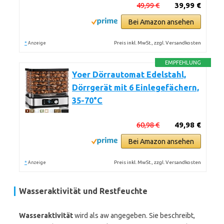
49,99 €
39,99 €
Bei Amazon ansehen
*
Preis inkl. MwSt., zzgl. Versandkosten
Anzeige
EMPFEHLUNG
Yoer Dörrautomat Edelstahl,
Dörrgerät mit 6 Einlegefächern,
35-70°C
60,98 €
49,98 €
Bei Amazon ansehen
*
Preis inkl. MwSt., zzgl. Versandkosten
Anzeige
Wasseraktivität und Restfeuchte
Wasseraktivität
wird als aw angegeben. Sie beschreibt,