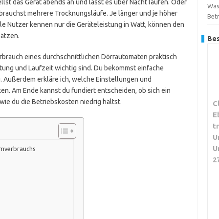
tellst das Gerät abends an und lässt es über Nacht laufen. Oder
Was
brauchst mehrere Trocknungsläufe. Je länger und je höher
Betr
ele Nutzer kennen nur die Geräteleistung in Watt, können den
hätzen.
Bes
 Verbrauch eines durchschnittlichen Dörrautomaten praktisch
stung und Laufzeit wichtig sind. Du bekommst einfache
. Außerdem erkläre ich, welche Einstellungen und
n. Am Ende kannst du fundiert entscheiden, ob sich ein
ie du die Betriebskosten niedrig hältst.
C
E
t
U
U
omverbrauchs
2