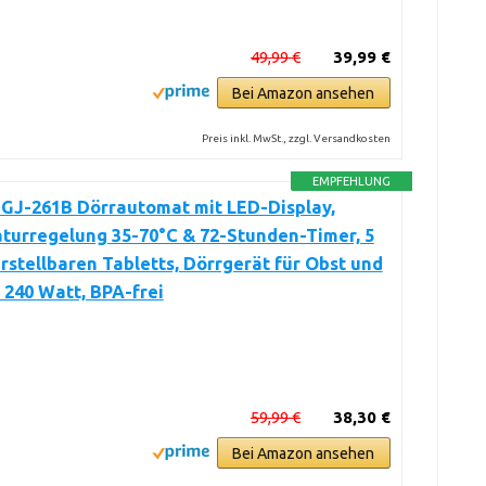
49,99 €
39,99 €
Bei Amazon ansehen
Preis inkl. MwSt., zzgl. Versandkosten
EMPFEHLUNG
GJ-261B Dörrautomat mit LED-Display,
turregelung 35-70°C & 72-Stunden-Timer, 5
stellbaren Tabletts, Dörrgerät für Obst und
240 Watt, BPA-frei
59,99 €
38,30 €
Bei Amazon ansehen