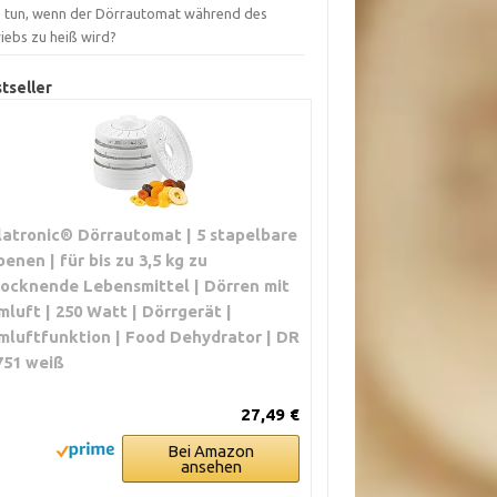
 tun, wenn der Dörrautomat während des
iebs zu heiß wird?
tseller
latronic® Dörrautomat | 5 stapelbare
benen | für bis zu 3,5 kg zu
rocknende Lebensmittel | Dörren mit
mluft | 250 Watt | Dörrgerät |
mluftfunktion | Food Dehydrator | DR
751 weiß
27,49 €
Bei Amazon
ansehen