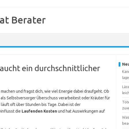
at Berater
Neu
aucht ein durchschnittlicher
Kan
lag
Läs
 machen und fragst dich, wie viel Energie dabei draufgeht. Ob
leic
als Selbstversorger Überschuss verarbeitest oder Kräuter für
Töte
äuft oft über Stunden bis Tage. Dabei ist der
zuve
influsst die
Laufenden Kosten
und hat Auswirkungen auf
Was
bea