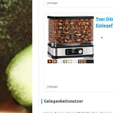
*
Anzeige
Yoer Dör
Einlegef
*
Anzeige
Gelegenheitsnutzer