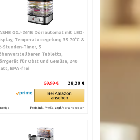
ASHE GGJ-261B Dörrautomat mit LED-
isplay, Temperaturregelung 35-70°C &
2-Stunden-Timer, 5
öhenverstellbaren Tabletts,
örrgerät für Obst und Gemüse, 240
att, BPA-frei
59,99 €
38,30 €
Bei Amazon
ansehen
Preis inkl. MwSt., zzgl. Versandkosten
nzeige