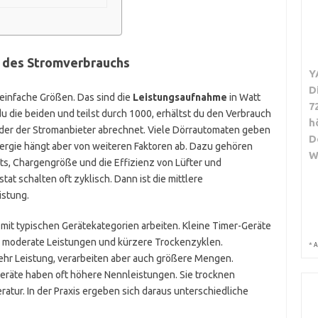
 des Stromverbrauchs
Y
D
infache Größen. Das sind die
Leistungsaufnahme
in Watt
7
du die beiden und teilst durch 1000, erhältst du den Verbrauch
h
ch der der Stromanbieter abrechnet. Viele Dörrautomaten geben
D
nergie hängt aber von weiteren Faktoren ab. Dazu gehören
W
s, Chargengröße und die Effizienz von Lüfter und
t schalten oft zyklisch. Dann ist die mittlere
istung.
mit typischen Gerätekategorien arbeiten. Kleine Timer-Geräte
 moderate Leistungen und kürzere Trockenzyklen.
*
A
mehr Leistung, verarbeiten aber auch größere Mengen.
räte haben oft höhere Nennleistungen. Sie trocknen
ratur. In der Praxis ergeben sich daraus unterschiedliche