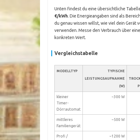
Unten findest du eine übersichtliche Tabell
€/kWh
. Die Energieangaben sind als Bereic
du genau wissen willst, wie viel dein Gerät
verwenden. Messe den Verbrauch über eine
konkreten Wert.
Vergleichstabelle
MODELLTYP
TYPISCHE
LEISTUNGSAUFNAHME
TROC
(W)
P
kleiner
~300 W
Timer-
Dörrautomat
mittleres
~500 W
Familiengerät
Profi /
~1200 W