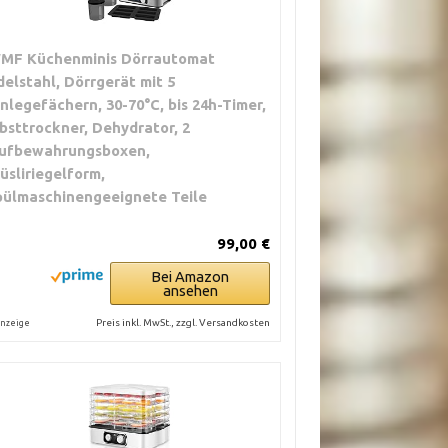
MF Küchenminis Dörrautomat
delstahl, Dörrgerät mit 5
inlegefächern, 30-70°C, bis 24h-Timer,
bsttrockner, Dehydrator, 2
ufbewahrungsboxen,
üsliriegelform,
pülmaschinengeeignete Teile
99,00 €
Bei Amazon
ansehen
Preis inkl. MwSt., zzgl. Versandkosten
nzeige