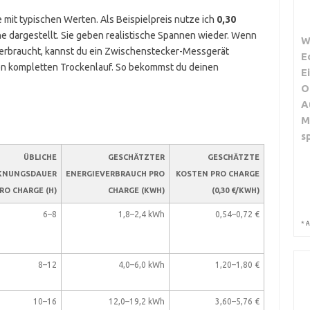
e mit typischen Werten. Als Beispielpreis nutze ich
0,30
he dargestellt. Sie geben realistische Spannen wieder. Wenn
W
 verbraucht, kannst du ein Zwischenstecker-Messgerät
E
n kompletten Trockenlauf. So bekommst du deinen
E
O
A
M
s
ÜBLICHE
GESCHÄTZTER
GESCHÄTZTE
KNUNGSDAUER
ENERGIEVERBRAUCH PRO
KOSTEN PRO CHARGE
RO CHARGE (H)
CHARGE (KWH)
(0,30 €/KWH)
6–8
1,8–2,4 kWh
0,54–0,72 €
*
A
8–12
4,0–6,0 kWh
1,20–1,80 €
10–16
12,0–19,2 kWh
3,60–5,76 €