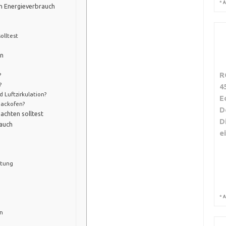
*
A
n Energieverbrauch
olltest
en
R
?
?
4
 Luftzirkulation?
E
 Backofen?
D
achten solltest
D
auch
e
stung
*
A
en