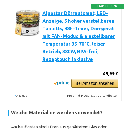
EMPFEHLUNG
Aigostar Dörrautomat, LED-
Anzeige, 5 höhenverstellbaren
Tabletts, 48h-Timer, Dörrgerät
mit FAN-Modus & einstellbarer
Temperatur 35-70°C, leiser
Betrieb, 380W, BPA-frei,
Rezeptbuch inklusive
49,99 €
Bei Amazon ansehen
*
Preis inkl. MwSt., zzgl. Versandkosten
Anzeige
Welche Materialien werden verwendet?
Am häufigsten sind Türen aus gehärtetem Glas oder