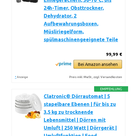
Einlegefächern, 30-70°C, bis
24h-Timer, Obsttrockner,
Dehydrator, 2
Aufbewahrungsboxen,
Müsliriegelform,
spülmaschinengeeignete Teile
99,99 €
Bei Amazon ansehen
*
Preis inkl. MwSt., zzgl. Versandkosten
Anzeige
EMPFEHLUNG
Clatronic® Dörrautomat | 5
stapelbare Ebenen | für bis zu
3,5 kg zu trocknende
Lebensmittel | Dörren mit
Umluft | 250 Watt | Dörrgerät |
Umluftfunktion | Food