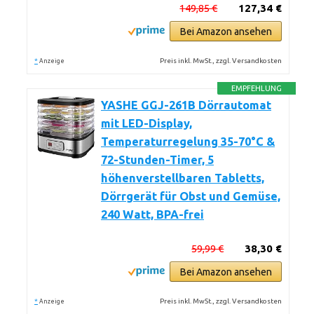
149,85 €
127,34 €
Bei Amazon ansehen
*
Preis inkl. MwSt., zzgl. Versandkosten
Anzeige
EMPFEHLUNG
YASHE GGJ-261B Dörrautomat
mit LED-Display,
Temperaturregelung 35-70°C &
72-Stunden-Timer, 5
höhenverstellbaren Tabletts,
Dörrgerät für Obst und Gemüse,
240 Watt, BPA-frei
59,99 €
38,30 €
Bei Amazon ansehen
*
Preis inkl. MwSt., zzgl. Versandkosten
Anzeige