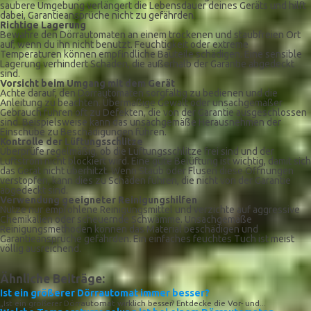
saubere Umgebung verlängert die Lebensdauer deines Geräts und hilft
dabei, Garantieansprüche nicht zu gefährden.
Richtige Lagerung
Bewahre den Dörrautomaten an einem trockenen und staubfreien Ort
auf, wenn du ihn nicht benutzt. Feuchtigkeit oder extreme
Temperaturen können empfindliche Bauteile schädigen. Eine sensible
Lagerung verhindert Schäden, die außerhalb der Garantie abgedeckt
sind.
Vorsicht beim Umgang mit dem Gerät
Achte darauf, den Dörrautomaten sorgfältig zu bedienen und die
Anleitung zu beachten. Übermäßige Gewalt oder unsachgemäßer
Gebrauch führen oft zu Defekten, die von der Garantie ausgeschlossen
sind. Beispielsweise kann das unsachgemäße Herausnehmen der
Einschübe zu Beschädigungen führen.
Kontrolle der Lüftungsschlitze
Überprüfe regelmäßig, ob die Lüftungsschlitze frei sind und der
Luftstrom nicht blockiert wird. Eine gute Belüftung ist wichtig, damit sich
das Gerät nicht überhitzt. Wenn Staub oder Flusen diese Öffnungen
verstopfen, kann dies zu Schäden führen, die nicht von der Garantie
abgedeckt sind.
Verwendung geeigneter Reinigungshilfen
Nutze nur empfohlene Reinigungsmittel und verzichte auf aggressive
Chemikalien oder scheuernde Schwämme. Unsachgemäße
Reinigungsmethoden können das Material beschädigen und
Garantieansprüche gefährden. Ein einfaches feuchtes Tuch ist meist
völlig ausreichend.
Ähnliche Beiträge:
Ist ein größerer Dörrautomat immer besser?
„Ist ein größerer Dörrautomat wirklich besser? Entdecke die Vor- und...