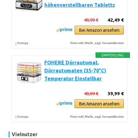
höhenverstellbaren Tabletts
49,99 €
42,49 €
Bei Amazon ansehen
*
Preis inkl. MwSt., zzgl. Versandkosten
Anzeige
EMPFEHLUNG
FOHERE Dörrautomat,
Dörrautomaten (35-70°C)
Temperatur Einstellbar
49,99 €
39,99 €
Bei Amazon ansehen
*
Preis inkl. MwSt., zzgl. Versandkosten
Anzeige
Vielnutzer