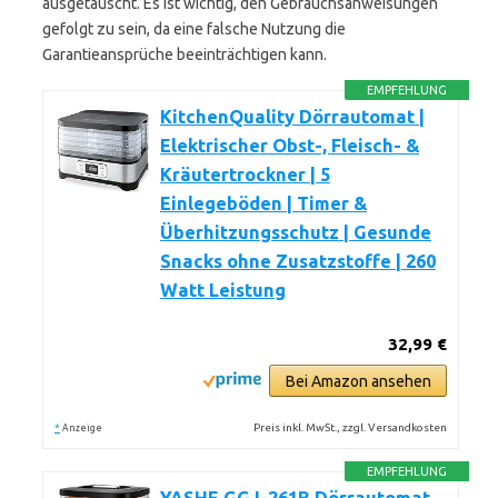
ausgetauscht. Es ist wichtig, den Gebrauchsanweisungen
gefolgt zu sein, da eine falsche Nutzung die
Garantieansprüche beeinträchtigen kann.
EMPFEHLUNG
KitchenQuality Dörrautomat |
Elektrischer Obst-, Fleisch- &
Kräutertrockner | 5
Einlegeböden | Timer &
Überhitzungsschutz | Gesunde
Snacks ohne Zusatzstoffe | 260
Watt Leistung
32,99 €
Bei Amazon ansehen
*
Preis inkl. MwSt., zzgl. Versandkosten
Anzeige
EMPFEHLUNG