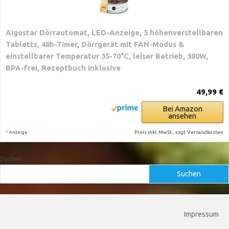
Aigostar Dörrautomat, LED-Anzeige, 5 höhenverstellbaren
Tabletts, 48h-Timer, Dörrgerät mit FAN-Modus &
einstellbarer Temperatur 35-70°C, leiser Betrieb, 380W,
BPA-frei, Rezeptbuch inklusive
49,99 €
Bei Amazon
ansehen
*
Preis inkl. MwSt., zzgl. Versandkosten
Anzeige
Suchen
Suchen
Impressum