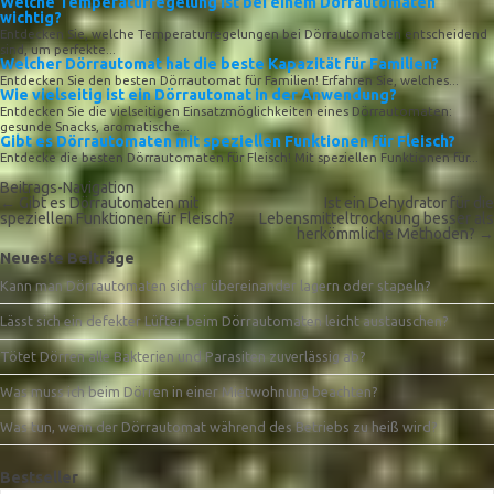
Welche Temperaturregelung ist bei einem Dörrautomaten
wichtig?
Entdecken Sie, welche Temperaturregelungen bei Dörrautomaten entscheidend
sind, um perfekte...
Welcher Dörrautomat hat die beste Kapazität für Familien?
Entdecken Sie den besten Dörrautomat für Familien! Erfahren Sie, welches...
Wie vielseitig ist ein Dörrautomat in der Anwendung?
Entdecken Sie die vielseitigen Einsatzmöglichkeiten eines Dörrautomaten:
gesunde Snacks, aromatische...
Gibt es Dörrautomaten mit speziellen Funktionen für Fleisch?
Entdecke die besten Dörrautomaten für Fleisch! Mit speziellen Funktionen für...
Beitrags-Navigation
←
Gibt es Dörrautomaten mit
Ist ein Dehydrator für die
speziellen Funktionen für Fleisch?
Lebensmitteltrocknung besser als
herkömmliche Methoden?
→
Neueste Beiträge
Kann man Dörrautomaten sicher übereinander lagern oder stapeln?
Lässt sich ein defekter Lüfter beim Dörrautomaten leicht austauschen?
Tötet Dörren alle Bakterien und Parasiten zuverlässig ab?
Was muss ich beim Dörren in einer Mietwohnung beachten?
Was tun, wenn der Dörrautomat während des Betriebs zu heiß wird?
Bestseller