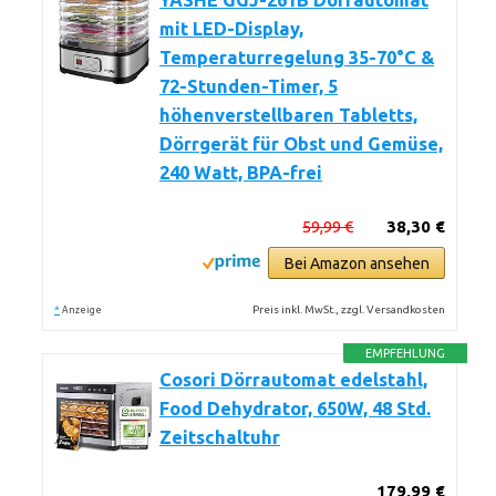
YASHE GGJ-261B Dörrautomat
mit LED-Display,
Temperaturregelung 35-70°C &
72-Stunden-Timer, 5
höhenverstellbaren Tabletts,
Dörrgerät für Obst und Gemüse,
240 Watt, BPA-frei
59,99 €
38,30 €
Bei Amazon ansehen
*
Preis inkl. MwSt., zzgl. Versandkosten
Anzeige
EMPFEHLUNG
Cosori Dörrautomat edelstahl,
Food Dehydrator, 650W, 48 Std.
Zeitschaltuhr
179,99 €