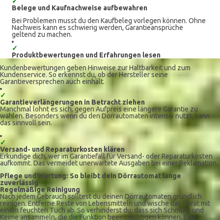
✓
Belege und Kaufnachweise aufbewahren
Bei Problemen musst du den Kaufbeleg vorlegen können. Ohne
Nachweis kann es schwierig werden, Garantieansprüche
geltend zu machen.
✓
Produktbewertungen und Erfahrungen lesen
Kundenbewertungen geben Hinweise zur Haltbarkeit und zum
Kundenservice. So erkennst du, ob der Hersteller seine
Garantieversprechen auch einhält.
✓
Garantieverlängerungen in Betracht ziehen
Manchmal lohnt es sich, gegen Aufpreis eine längere Garantie zu
wählen. Besonders wenn du den Dörrautomaten intensiv nutzt, kann
das sinnvoll sein.
✓
Versand- und Reparaturkosten klären
Erkundige dich, wer im Garantiefall für Versand- oder Reparaturkosten
aufkommt. Das vermeidet unerwartete Ausgaben bei einer Reklamation.
Pflege und Wartung: So bleibt dein Dörrautomat lange
zuverlässig
Regelmäßige Reinigung
Nach jedem Gebrauch solltest du deinen Dörrautomaten gründlich
reinigen. Entferne Reste von Lebensmitteln und wische das Gerät mit
einem feuchten Tuch ab. So verhinderst du, dass sich Schmutz und
Keime ansammeln, die die Funktion beeinträchtigen können. Eine