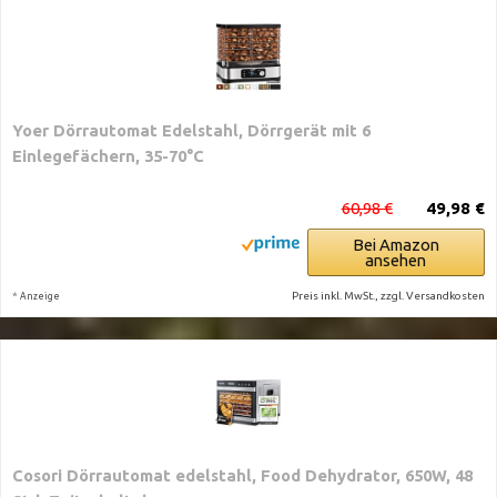
Yoer Dörrautomat Edelstahl, Dörrgerät mit 6
Einlegefächern, 35-70°C
60,98 €
49,98 €
Bei Amazon
ansehen
*
Preis inkl. MwSt., zzgl. Versandkosten
Anzeige
Cosori Dörrautomat edelstahl, Food Dehydrator, 650W, 48