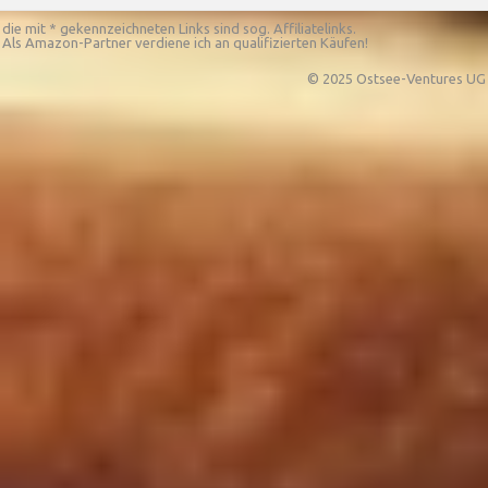
die mit * gekennzeichneten Links sind sog. Affiliatelinks.
Als Amazon-Partner verdiene ich an qualifizierten Käufen!
© 2025 Ostsee-Ventures UG