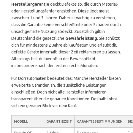
Herstellergarantie
deckt Defekte ab, die durch Material-
oder Herstellungsfehler entstehen. Diese liegt meist
zwischen 1 und 3 Jahren. Dabei ist wichtig zu verstehen,
dass die Garantie keine Verschleißteile oder Schäden durch
unsachgemäße Nutzung abdeckt. Zusätzlich gilt in
Deutschland die gesetzliche
Gewährleistung
. Sie schützt
dich für mindestens 2 Jahre ab Kaufdatum und erlaubt dir,
defekte Geräte innerhalb dieser Zeit reklamieren zu lassen.
Allerdings bist du hier oft in der Beweispflicht,
insbesondere nach den ersten sechs Monaten.
Für Dörrautomaten bedeutet das: Manche Hersteller bieten
erweiterte Garantien an, die zusätzliche Leistungen
einschließen. Doch nicht alle Hersteller informieren
transparent über die genauen Konditionen. Deshalb lohnt
sich ein genauer Blick vor dem Kauf.
MODELL
GARANTIEZEIT
GARANTIEBESTIMMUNGEN
BE
Severin OD
2 Jahre
Deckung von
Ein