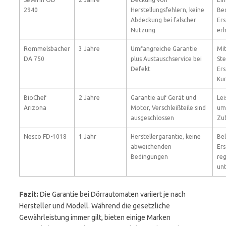
2940
Herstellungsfehlern, keine
Bed
Abdeckung bei falscher
Ers
Nutzung
erh
Rommelsbacher
3 Jahre
Umfangreiche Garantie
Mit
DA 750
plus Austauschservice bei
St
Defekt
Ers
Ku
BioChef
2 Jahre
Garantie auf Gerät und
Lei
Arizona
Motor, Verschleißteile sind
um
ausgeschlossen
Zub
Nesco FD-1018
1 Jahr
Herstellergarantie, keine
Bel
abweichenden
Ers
Bedingungen
reg
unt
Fazit:
Die Garantie bei Dörrautomaten variiert je nach
Hersteller und Modell. Während die gesetzliche
Gewährleistung immer gilt, bieten einige Marken