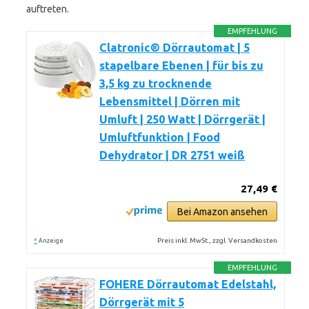
auftreten.
EMPFEHLUNG
Clatronic® Dörrautomat | 5
stapelbare Ebenen | für bis zu
3,5 kg zu trocknende
Lebensmittel | Dörren mit
Umluft | 250 Watt | Dörrgerät |
Umluftfunktion | Food
Dehydrator | DR 2751 weiß
27,49 €
Bei Amazon ansehen
*
Preis inkl. MwSt., zzgl. Versandkosten
Anzeige
EMPFEHLUNG
FOHERE Dörrautomat Edelstahl,
Dörrgerät mit 5