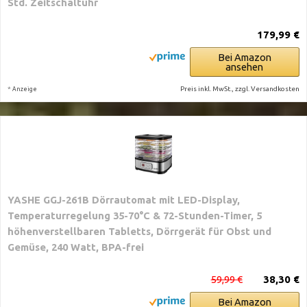
Std. Zeitschaltuhr
179,99 €
Bei Amazon
ansehen
*
Preis inkl. MwSt., zzgl. Versandkosten
Anzeige
YASHE GGJ-261B Dörrautomat mit LED-Display,
Temperaturregelung 35-70°C & 72-Stunden-Timer, 5
höhenverstellbaren Tabletts, Dörrgerät für Obst und
Gemüse, 240 Watt, BPA-frei
59,99 €
38,30 €
Bei Amazon