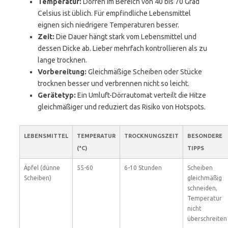
Temperatur:
Dörren im Bereich von 40 bis 70 Grad
Celsius ist üblich. Für empfindliche Lebensmittel
eignen sich niedrigere Temperaturen besser.
Zeit:
Die Dauer hängt stark vom Lebensmittel und
dessen Dicke ab. Lieber mehrfach kontrollieren als zu
lange trocknen.
Vorbereitung:
Gleichmäßige Scheiben oder Stücke
trocknen besser und verbrennen nicht so leicht.
Gerätetyp:
Ein Umluft-Dörrautomat verteilt die Hitze
gleichmäßiger und reduziert das Risiko von Hotspots.
LEBENSMITTEL
TEMPERATUR
TROCKNUNGSZEIT
BESONDERE
(°C)
TIPPS
Äpfel (dünne
55-60
6-10 Stunden
Scheiben
Scheiben)
gleichmäßig
schneiden,
Temperatur
nicht
überschreiten