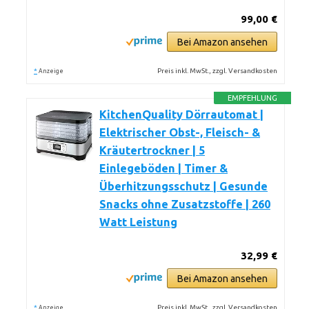
99,00 €
Bei Amazon ansehen
*
Preis inkl. MwSt., zzgl. Versandkosten
Anzeige
EMPFEHLUNG
KitchenQuality Dörrautomat |
Elektrischer Obst-, Fleisch- &
Kräutertrockner | 5
Einlegeböden | Timer &
Überhitzungsschutz | Gesunde
Snacks ohne Zusatzstoffe | 260
Watt Leistung
32,99 €
Bei Amazon ansehen
*
Preis inkl. MwSt., zzgl. Versandkosten
Anzeige