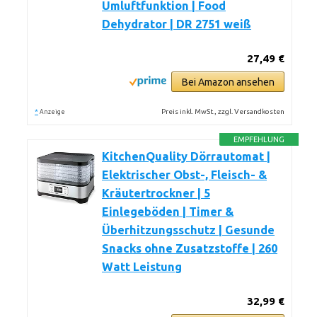
Umluftfunktion | Food
Dehydrator | DR 2751 weiß
27,49 €
Bei Amazon ansehen
*
Preis inkl. MwSt., zzgl. Versandkosten
Anzeige
EMPFEHLUNG
KitchenQuality Dörrautomat |
Elektrischer Obst-, Fleisch- &
Kräutertrockner | 5
Einlegeböden | Timer &
Überhitzungsschutz | Gesunde
Snacks ohne Zusatzstoffe | 260
Watt Leistung
32,99 €