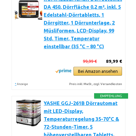
DA 450, Dörrfläche 0,2 m², inkl. 5
Edelstahl-Dörrtabletts, 1
Dörrgitter, 1 Dörrunterlage, 2
Müsliformen, LCD-Display, 99
Std. Timer, Temperatur
einstellbar (35 °C – 80 °C)
99,99 €
89,99 €
Bei Amazon ansehen
*
Preis inkl. MwSt., zzgl. Versandkosten
Anzeige
EMPFEHLUNG
YASHE GGJ-261B Dörrautomat
mit LED-Display,
Temperaturregelung 35-70°C &
72-Stunden-Timer, 5
höhenverstellbaren Tabletts,