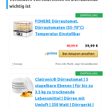
wichtig ist
EMPFEHLUNG
FOHERE Dörrautomat,
Dörrautomaten (35-70°C)
Temperatur Einstellbar
49,99 €
39,99 €
Bei Amazon ansehen
*
Preis inkl. MwSt., zzgl. Versandkosten
Anzeige
EMPFEHLUNG
Clatronic® Dörrautomat | 5
stapelbare Ebenen | für bis zu
3,5 kg zu trocknende
Lebensmittel | Dörren mit
Umluft | 250 Watt | Dörrgerät |