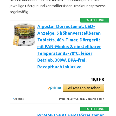
besten orientierst du dich an den Empfehlungen für das
jeweilige Dörrgut und kontrollierst den Trocknungsprozess
regelmäßig.
EMPFEHLUNG
Aigostar Dörrautomat, LED-
Anzeige, 5 höhenverstellbaren
Tabletts, 48h-Timer, Dörrgerät
mit FAN-Modus & einstellbarer
Temperatur 35-70°C, leiser
Betrieb, 380W, BPA-frei,
Rezeptbuch inklusive
49,99 €
Bei Amazon ansehen
*
Preis inkl. MwSt., zzgl. Versandkosten
Anzeige
EMPFEHLUNG
ROMMELSBACHER Dörrautomat