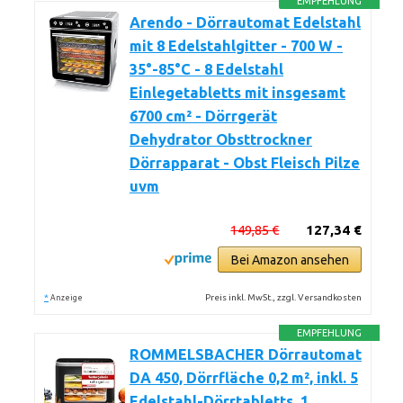
EMPFEHLUNG
Arendo - Dörrautomat Edelstahl
mit 8 Edelstahlgitter - 700 W -
35°-85°C - 8 Edelstahl
Einlegetabletts mit insgesamt
6700 cm² - Dörrgerät
Dehydrator Obsttrockner
Dörrapparat - Obst Fleisch Pilze
uvm
149,85 €
127,34 €
Bei Amazon ansehen
*
Preis inkl. MwSt., zzgl. Versandkosten
Anzeige
EMPFEHLUNG
ROMMELSBACHER Dörrautomat
DA 450, Dörrfläche 0,2 m², inkl. 5
Edelstahl-Dörrtabletts, 1