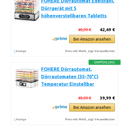
FOHERE Dörrautomat Edelstahl,
Dörrgerät mit 5
höhenverstellbaren Tabletts
49,99 €
42,49 €
Bei Amazon ansehen
*
Preis inkl. MwSt., zzgl. Versandkosten
Anzeige
EMPFEHLUNG
FOHERE Dörrautomat,
Dörrautomaten (35-70°C)
Temperatur Einstellbar
49,99 €
39,99 €
Bei Amazon ansehen
*
Preis inkl. MwSt., zzgl. Versandkosten
Anzeige