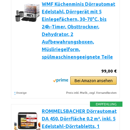
WMF Küchenminis Dörrautomat
Edelstahl, Dörrgerät mit 5
Einlegefächern, 30-70°C, bis
24h-Timer, Obsttrockner,
Dehydrator, 2
Aufbewahrungsboxen,
Müsliriegelform,
spülmaschinengeeignete Teile
99,00 €
Bei Amazon ansehen
*
Preis inkl. MwSt., zzgl. Versandkosten
Anzeige
EMPFEHLUNG
ROMMELSBACHER Dörrautomat
DA 450, Dörrfläche 0,2 m², inkl. 5
Edelstahl-Dörrtabletts, 1