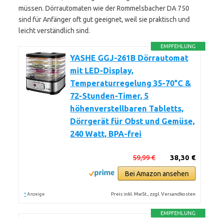
müssen. Dörrautomaten wie der Rommelsbacher DA 750
sind für Anfänger oft gut geeignet, weil sie praktisch und
leicht verständlich sind.
EMPFEHLUNG
YASHE GGJ-261B Dörrautomat
mit LED-Display,
Temperaturregelung 35-70°C &
72-Stunden-Timer, 5
höhenverstellbaren Tabletts,
Dörrgerät für Obst und Gemüse,
240 Watt, BPA-frei
59,99 €
38,30 €
Bei Amazon ansehen
*
Preis inkl. MwSt., zzgl. Versandkosten
Anzeige
EMPFEHLUNG