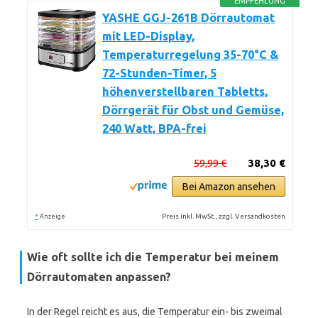
EMPFEHLUNG
YASHE GGJ-261B Dörrautomat
mit LED-Display,
Temperaturregelung 35-70°C &
72-Stunden-Timer, 5
höhenverstellbaren Tabletts,
Dörrgerät für Obst und Gemüse,
240 Watt, BPA-frei
59,99 €
38,30 €
Bei Amazon ansehen
*
Preis inkl. MwSt., zzgl. Versandkosten
Anzeige
Wie oft sollte ich die Temperatur bei meinem
Dörrautomaten anpassen?
In der Regel reicht es aus, die Temperatur ein- bis zweimal