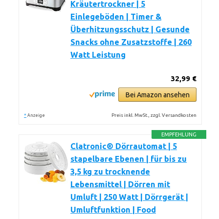
Kräutertrockner | 5
Einlegeböden | Timer &
Überhitzungsschutz | Gesunde
Snacks ohne Zusatzstoffe | 260
Watt Leistung
32,99 €
Bei Amazon ansehen
*
Preis inkl. MwSt., zzgl. Versandkosten
Anzeige
EMPFEHLUNG
Clatronic® Dörrautomat | 5
stapelbare Ebenen | für bis zu
3,5 kg zu trocknende
Lebensmittel | Dörren mit
Umluft | 250 Watt | Dörrgerät |
Umluftfunktion | Food