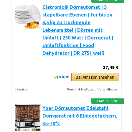
EMPFEHLUNG
Clatronic® Dörrautomat | 5
stapelbare Ebenen | für bis zu
3,5 kg zu trocknende
Lebensmittel | Dörren mit
Umluft | 250 Watt | Dörrgerät |
Umluftfunktion | Food
Dehydrator | DR 2751 weiß
27,49 €
Bei Amazon ansehen
*
Preis inkl. MwSt., zzgl. Versandkosten
Anzeige
EMPFEHLUNG
Yoer Dörrautomat Edelstahl,
Dörrgerät mit 6 Einlegefächern,
35-70°C