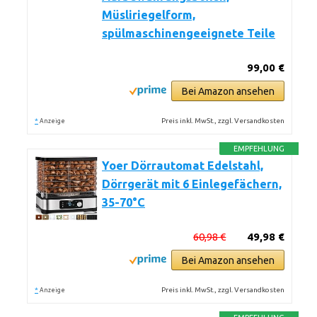
Müsliriegelform,
spülmaschinengeeignete Teile
99,00 €
Bei Amazon ansehen
*
Preis inkl. MwSt., zzgl. Versandkosten
Anzeige
EMPFEHLUNG
Yoer Dörrautomat Edelstahl,
Dörrgerät mit 6 Einlegefächern,
35-70°C
60,98 €
49,98 €
Bei Amazon ansehen
*
Preis inkl. MwSt., zzgl. Versandkosten
Anzeige